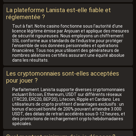
La plateforme Lanista est-elle fiable et
réglementée ?
Tout à fait. Notre casino fonctionne sous l'autorité d'une
licence légitime émise par Anjouan et applique des mesures
de sécurité rigoureuses. Nous employons un chiffrement
SSL conforme aux standards de l'industrie pour protéger
l'ensemble de vos données personnelles et opérations
financières. Tous nos jeux utilisent des générateurs de
nombres aléatoires certifiés assurant une équité absolue
dans les résultats.
Les cryptomonnaies sont-elles acceptées
pour jouer ?
Parfaitement. Lanista supporte diverses cryptomonnaies
incluant Bitcoin, Ethereum, USDT sur différents réseaux
(TRC20, ERC20, BEP20), Litecoin, Ripple et Cardano. Les
utilisateurs de crypto profitent d'avantages exclusifs : un
bonus d'accueil bonifié de 200% pouvant atteindre 3.000
USDT, des délais de retrait accélérés sous 0-12 heures, et
des promotions de rechargement crypto hebdomadaires
spéciales.