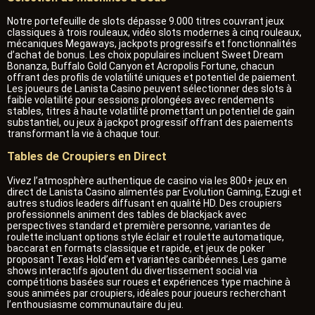
Notre portefeuille de slots dépasse 9.000 titres couvrant jeux
classiques à trois rouleaux, vidéo slots modernes à cinq rouleaux,
mécaniques Megaways, jackpots progressifs et fonctionnalités
d’achat de bonus. Les choix populaires incluent Sweet Dream
Bonanza, Buffalo Gold Canyon et Acropolis Fortune, chacun
offrant des profils de volatilité uniques et potentiel de paiement.
Les joueurs de Lanista Casino peuvent sélectionner des slots à
faible volatilité pour sessions prolongées avec rendements
stables, titres à haute volatilité promettant un potentiel de gain
substantiel, ou jeux à jackpot progressif offrant des paiements
transformant la vie à chaque tour.
Tables de Croupiers en Direct
Vivez l’atmosphère authentique de casino via les 800+ jeux en
direct de Lanista Casino alimentés par Evolution Gaming, Ezugi et
autres studios leaders diffusant en qualité HD. Des croupiers
professionnels animent des tables de blackjack avec
perspectives standard et première personne, variantes de
roulette incluant options style éclair et roulette automatique,
baccarat en formats classique et rapide, et jeux de poker
proposant Texas Hold’em et variantes caribéennes. Les game
shows interactifs ajoutent du divertissement social via
compétitions basées sur roues et expériences type machine à
sous animées par croupiers, idéales pour joueurs recherchant
l’enthousiasme communautaire du jeu.