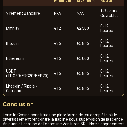
Minimum
Maximum
Retrait
1-3 Jours
Virement Bancaire
N/A
N/A
Ouvrables
0-12
Mifinity
€12
€2.500
heures
0-12
Bitcoin
€35
€5.845
heures
0-12
Ethereum
€15
€5.000
heures
USDT
0-12
€15
€5.845
(TRC20/ERC20/BEP20)
heures
Litecoin / Ripple /
0-12
€15
€5.845
Cardano
heures
Conclusion
Lanista Casino constitue une plateforme de jeu complète où le
divertissement rencontre la fiabilité sous supervision de la licence
Anjouan et gestion de Dreamline Ventures SRL. Notre engagement