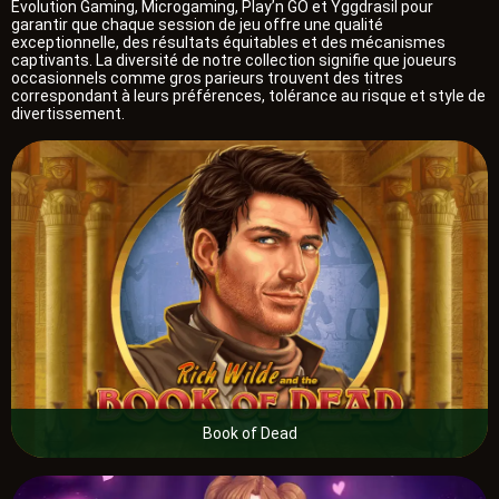
Evolution Gaming, Microgaming, Play’n GO et Yggdrasil pour
garantir que chaque session de jeu offre une qualité
exceptionnelle, des résultats équitables et des mécanismes
captivants. La diversité de notre collection signifie que joueurs
occasionnels comme gros parieurs trouvent des titres
correspondant à leurs préférences, tolérance au risque et style de
divertissement.
Book of Dead