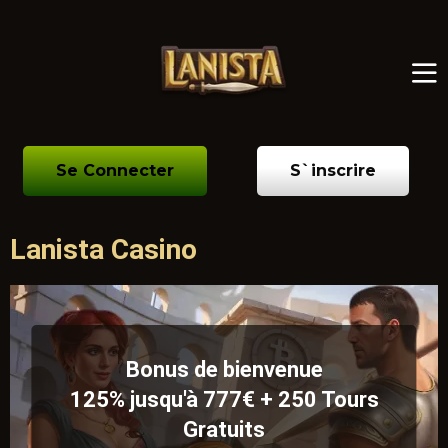
Se Connecter
S`inscrire
Lanista Casino
Bonus de bienvenue
125% jusqu'à 777€ + 250 Tours
Gratuits