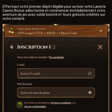
Effectuez votre premier dépôt éligible pour activer votre Lanista
Casino Bonus sélectionné et commencer immédiatement votre
aventure de jeu avec solde boosté et tours gratuits crédités sur
votre compte.